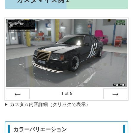
1
of
6
Prev
Next
カスタム内容詳細（クリックで表示）
カラーバリエーション