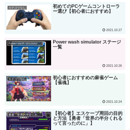
初めてのPCゲームコントローラ
カテゴリなし
ー選び【初心者におすすめ】
2021.10.27
Power wash simulator ステージ
Power-wash-simulator 攻略
一覧
2021.10.26
初心者におすすめの麻雀ゲーム
カテゴリなし
【雀魂】
2021.10.24
【初心者】エスケープ周回の目的
勇者「世界の半分くれるって言ったのに」攻略
と方法【勇者「世界の半分くれる
って言ったのに」】